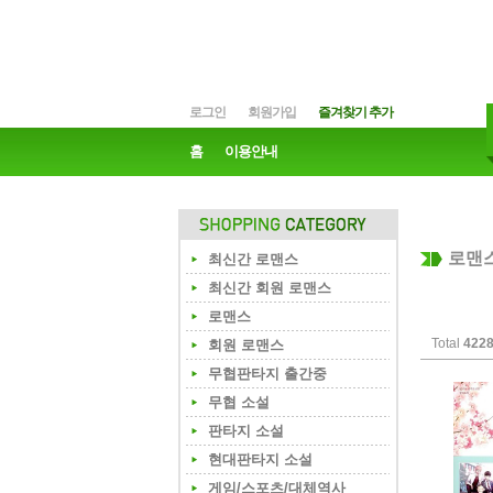
로그인
회원가입
즐겨찾기 추가
홈
이용안내
로맨
최신간 로맨스
최신간 회원 로맨스
로맨스
Total
422
회원 로맨스
무협판타지 출간중
무협 소설
판타지 소설
현대판타지 소설
게임/스포츠/대체역사