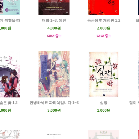
게 찍혔을 때
태화 1~3, 외전
동궁왕후 개정판 1,2
달
,000원
4,000원
2,000원
숨은 꽃 1,2
안녕하세요 파티쉐입니다 1~3
심장
철이 
,000원
3,000원
1,000원