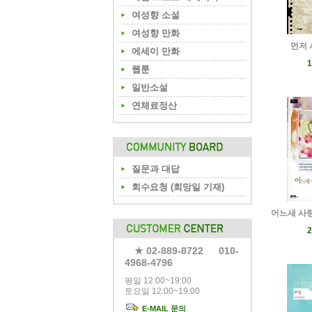
여성향 소설
여성향 만화
먼저 
에세이 만화
1
웹툰
일반소설
연체료정산
질문과 대답
회수요청 (희망일 기재)
어느새 사랑
2
★ 02-889-8722 010-
4968-4796
평일 12:00~19:00
토요일 12:00~19:00
E-MAIL 문의