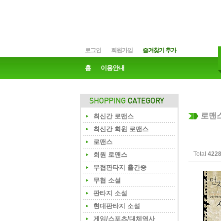
로그인
회원가입
즐겨찾기 추가
홈
이용안내
로맨
최신간 로맨스
최신간 회원 로맨스
로맨스
Total
422
회원 로맨스
무협판타지 출간중
무협 소설
판타지 소설
현대판타지 소설
게임/스포츠/대체역사