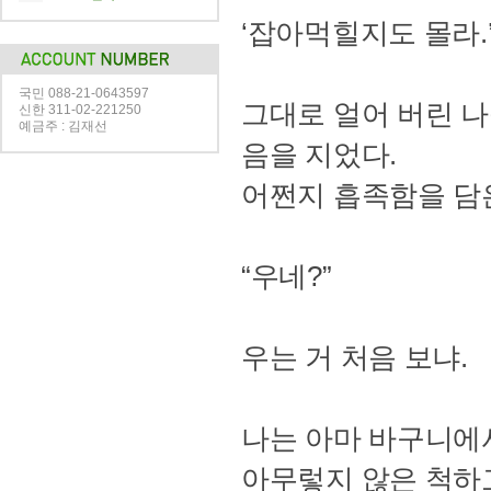
‘잡아먹힐지도 몰라.
국민 088-21-0643597
그대로 얼어 버린 
신한 311-02-221250
예금주 : 김재선
음을 지었다.
어쩐지 흡족함을 담
“우네?”
우는 거 처음 보냐.
나는 아마 바구니에
아무렇지 않은 척하