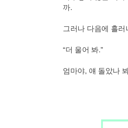
까.
그러나 다음에 흘러
“더 울어 봐.”
엄마야, 얘 돌았나 봐