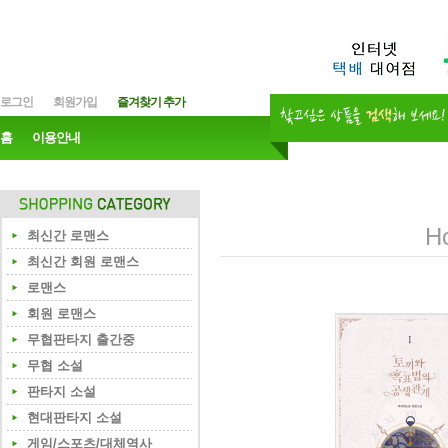
로그인
회원가입
즐겨찾기 추가
홈
이용안내
H
최신간 로맨스
최신간 회원 로맨스
로맨스
회원 로맨스
무협판타지 출간중
무협 소설
판타지 소설
현대판타지 소설
게임/스포츠/대체역사