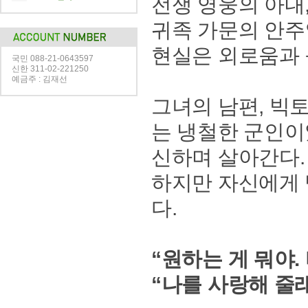
전쟁 영웅의 아내,
귀족 가문의 안주
현실은 외로움과 
국민 088-21-0643597
신한 311-02-221250
예금주 : 김재선
그녀의 남편, 빅
는 냉철한 군인이
신하며 살아간다.
하지만 자신에게 
다.
“원하는 게 뭐야.
“나를 사랑해 줄래