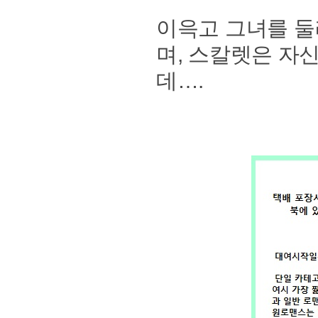
이윽고 그녀를 둘
며, 스칼렛은 자
데….