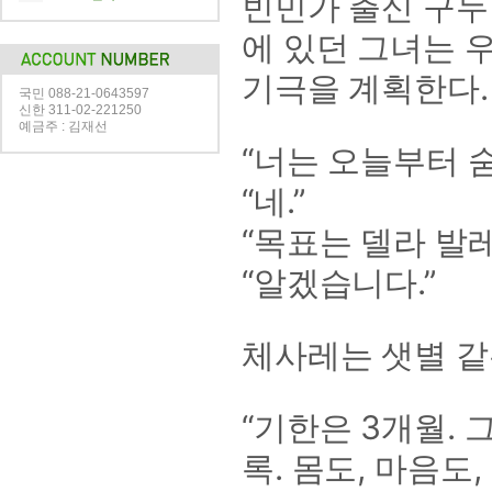
빈민가 출신 구두
에 있던 그녀는 
기극을 계획한다.
국민 088-21-0643597
신한 311-02-221250
예금주 : 김재선
“너는 오늘부터 
“네.”
“목표는 델라 발
“알겠습니다.”
체사레는 샛별 같
“기한은 3개월.
록. 몸도, 마음도