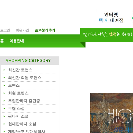
로그인
회원가입
즐겨찾기 추가
홈
이용안내
최신간 로맨스
최신간 회원 로맨스
로맨스
회원 로맨스
무협판타지 출간중
무협 소설
판타지 소설
현대판타지 소설
게임/스포츠/대체역사