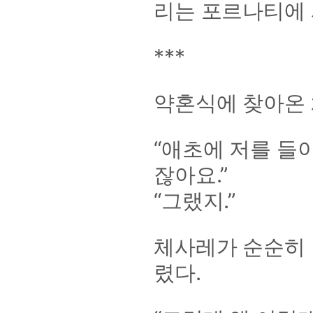
리는 포르나티에 
***
약혼식에 찾아온 
“애초에 저를 들
잖아요.”
“그랬지.”
체사레가 순순히 
렸다.