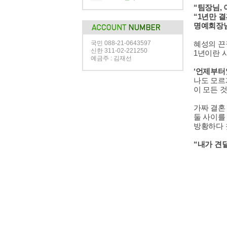
“팀장님, 
“1년만 결
명예회장님
국민 088-21-0643597
혜성의 끈
신한 311-02-221250
1년이란 
예금주 : 김재선
‘언제부터
나도 모르
이 모든 
가짜 결혼
둘 사이를
방황하다 
“내가 견딜