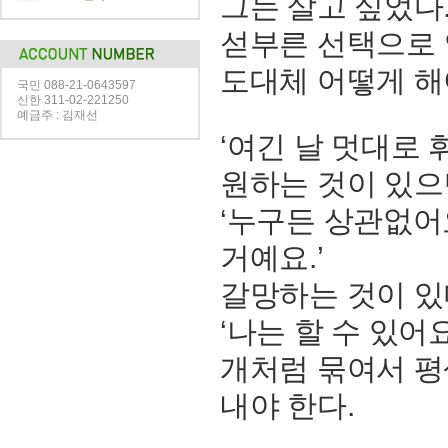
그는 살고 싶었다.
섣부른 선택으로 
도대체 어떻게 해
국민 088-21-0643597
신한 311-02-221250
예금주 : 김재선
‘여긴 날 멋대로
원하는 것이 있으
‘누구든 상관없어
거예요.’
갈망하는 것이 있
‘나는 할 수 있어요
개처럼 묶여서 평
내야 한다.