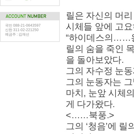
릴은 자신의 머리
시체들 앞에 고요
국민 088-21-0643597
신한 311-02-221250
예금주 : 김재선
“하이데스의……왕
릴의 숨을 죽인 
을 돌아보았다.
그의 자수정 눈동
그의 눈동자는 그
마치, 눈앞 시체
게 다가왔다.
<……북풍.>
그의 ‘청음’에 릴