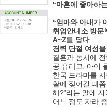
“마흔에 좋아하는
“엄마와 아내가 
국민 088-21-0643597
신한 311-02-221250
예금주 : 김재선
취업안내소 방문부
A~Z를 담다
경력 단절 여성을
결혼과 동시에 전
공 유리코. 아이
한국 드라마를 시
활에 젖어갈 때쯤
해?”라는 말에 
어느 정도 자라 중