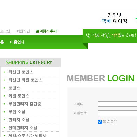
로그인
회원가입
즐겨찾기 추가
홈
이용안내
최신간 로맨스
최신간 회원 로맨스
로맨스
회원 로맨스
무협판타지 출간중
아이디
무협 소설
비밀번호
판타지 소설
보안접속
현대판타지 소설
게임/스포츠/대체역사